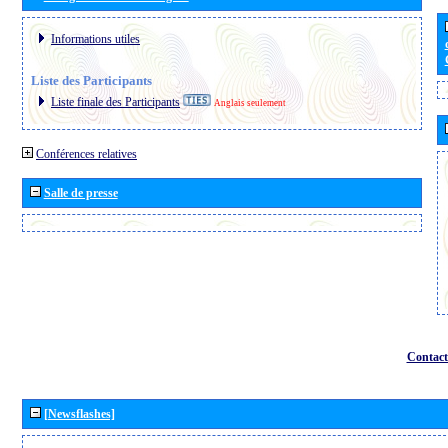
Informations utiles
Liste des Participants
Liste finale des Participants
Anglais seulement
Conférences relatives
Salle de presse
Contact
[Newsflashes]