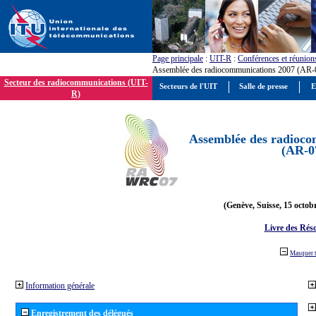
Page principale
:
UIT-R
:
Conférences et réunion
Assemblée des radiocommunications 2007 (AR-
Secteur des radiocommunications (UIT-
Secteurs de l'UIT
Salle de presse
E
R)
Assemblée des radioco
(AR-0
(Genève, Suisse, 15 octob
Livre des Réso
Masquer 
Information générale
Enregistrement des délégués