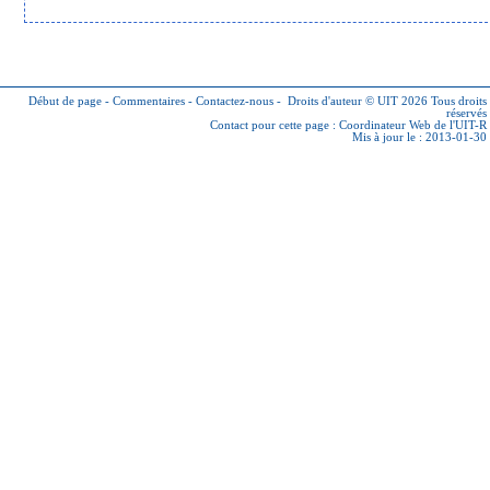
Début de page
-
Commentaires
-
Contactez-nous
-
Droits d'auteur © UIT 2026
Tous droits
réservés
Contact pour cette page :
Coordinateur Web de l'UIT-R
Mis à jour le : 2013-01-30