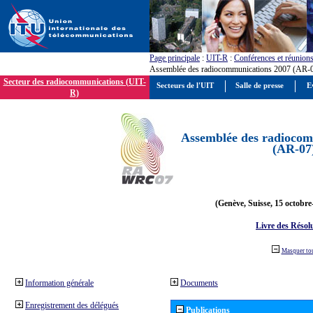
Page principale
:
UIT-R
:
Conférences et réunion
Assemblée des radiocommunications 2007 (AR-
Secteur des radiocommunications (UIT-
Secteurs de l'UIT
Salle de presse
E
R)
Assemblée des radiocom
(AR-07
(Genève, Suisse, 15 octobre
Livre des Résol
Masquer to
Information générale
Documents
Enregistrement des délégués
Publications