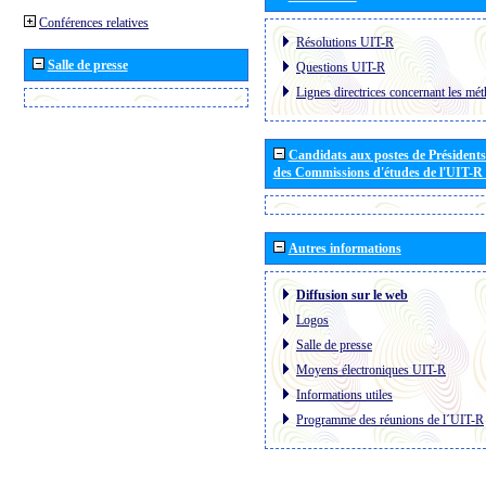
Conférences relatives
Résolutions UIT-R
Salle de presse
Questions UIT-R
Lignes directrices concernant les mét
Candidats aux postes de Présidents 
des Commissions d'études de l'UIT-R
Autres informations
Diffusion sur le web
Logos
Salle de presse
Moyens électroniques UIT-R
Informations utiles
Programme des réunions de l´UIT-R