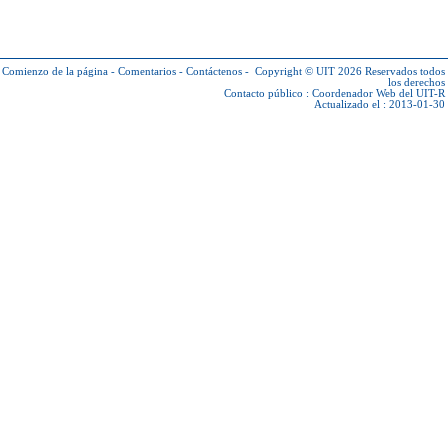
Comienzo de la página
-
Comentarios
-
Contáctenos
-
Copyright © UIT 2026
Reservados todos
los derechos
Contacto público :
Coordenador Web del UIT-R
Actualizado el : 2013-01-30