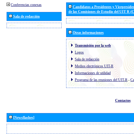
Conferencias conexas
Candidatos a Presidentes y Vicepreside
de las Comisiones de Estudio del UIT R 
Sala de redacción
Otras informaciones
Transmisión por la web
Logos
Sala de redacción
Medios electrónicos UIT-R
Informaciones de utilidad
Programa de las reuniones del UIT-R
-
Ca
Contactos
[Newsflashes]