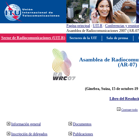
Pagína principal
:
UIT-R
:
Conferencias y reunio
Asamblea de Radiocomunicaciones 2007 (AR-07
Sector de Radiocomunicaciones (UIT-R)
Sectores de la UIT
Sala de prensa
Asamblea de Radiocomun
(AR-07)
(Ginebra, Suiza, 15 de octubre-19
Libro del Resoluci
Contraer todo
Información general
Documentos
Inscripción de delegados
Publicaciones