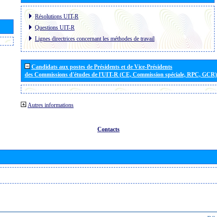
Résolutions UIT-R
Questions UIT-R
Lignes directrices concernant les méthodes de travail
Candidats aux postes de Présidents et de Vice-Présidents
des Commissions d'études de l'UIT-R (CE, Commission spéciale, RPC, GCR)
Autres informations
Contacts