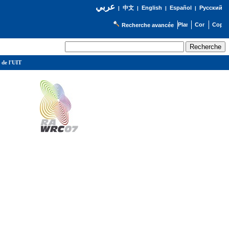
عربي
English
Español
Русский
|
中文
|
|
|
Recherche avancée
 de l'UIT