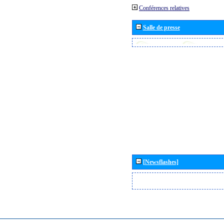
Conférences relatives
Salle de presse
[Newsflashes]