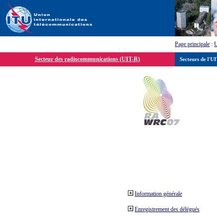
Page principale
:
Secteur des radiocommunications (UIT-R)
Secteurs de l'U
Information générale
Enregistrement des délégués