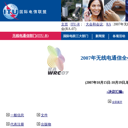
主页
:
ITU-R
； :
大会和会议
; :
RA
: 2007
会(RA-07)
无线电通信部门(ITU-R)
国际电联三大部门
新闻室
各项活动
2007年无线电通信全会(
(2007年10月15日-10月19日
«决议汇编»
全部展开
一般信息
文件
代表注册
出版物