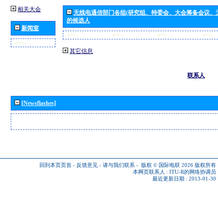
相关大会
无线电通信部门各组(研究组、特委会、大会筹备会议、
的候选人
新闻室
其它信息
联系人
[Newsflashes]
回到本页页首
-
反馈意见
-
请与我们联系
-
版权 © 国际电联 2026
版权所有
本网页联系人 :
ITU-R的网络协调员
最近更新日期 : 2013-01-30