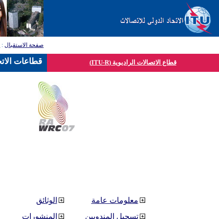
صفحة الاستقبال
:
ق
قطاعات الاتح
قطاع الاتصالات الراديوية (ITU-R)
معلومات عامة
الوثائق
تسجيل المندوبين
المنشورات