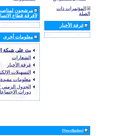
المؤتمرات ذات
مرشحون لمناصب 
الصلة
لأفرقة قطاع الاتصال
غرفة الأخبار
معلومات أخرى
بث على شبكة ا
الشعارات
غرفة الأخبار
التسهيلات الإلكت
معلومات مفيدة
الجدول الزمني ل
دورات الاجتماع
[Newsflashes]