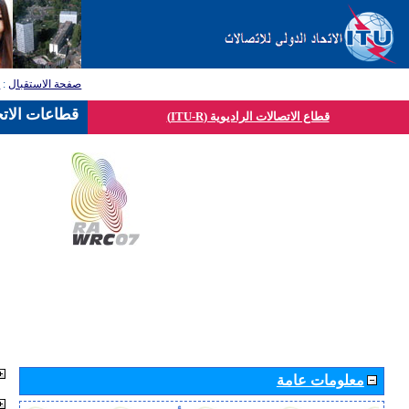
صفحة الاستقبال
:
ق
قطاعات الاتح
قطاع الاتصالات الراديوية (ITU-R)
معلومات عامة