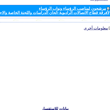
مرشحون لمناصب الرؤساء ونواب الرؤساء
لأفرقة قطاع الاتصالات الراديوية (لجان الدراسات واللجنة الخاصة والا
معلومات أخرى
بيانات للاستفسار