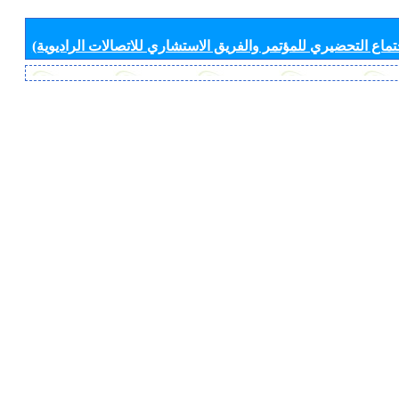
جتماع التحضيري للمؤتمر والفريق الاستشاري للاتصالات الراديوية)