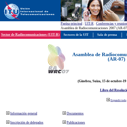
Pagína principal
:
UIT-R
:
Conferencias y reunio
Asamblea de Radiocomunicaciones 2007 (AR-07
Sector de Radiocomunicaciones (UIT-R)
Sectores de la UIT
Sala de prensa
Asamblea de Radiocomun
(AR-07)
(Ginebra, Suiza, 15 de octubre-19
Libro del Resoluci
Expandir todo
Información general
Documentos
Inscripción de delegados
Publicaciones