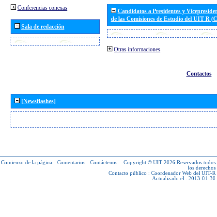
Conferencias conexas
Candidatos a Presidentes y Vicepreside
de las Comisiones de Estudio del UIT R 
Sala de redacción
Otras informaciones
Contactos
[Newsflashes]
Comienzo de la página
-
Comentarios
-
Contáctenos
-
Copyright © UIT 2026
Reservados todos
los derechos
Contacto público :
Coordenador Web del UIT-R
Actualizado el : 2013-01-30