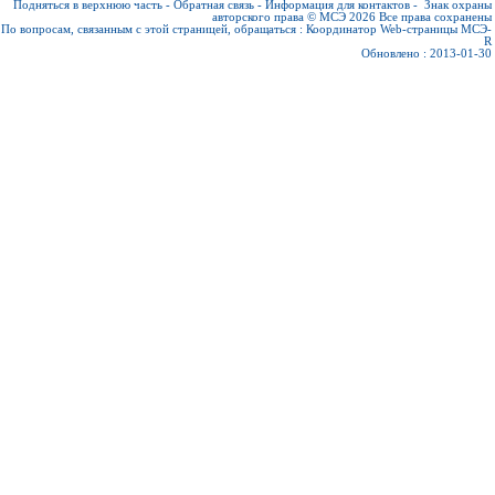
Подняться в верхнюю часть
-
Обратная связь
-
Информация для контактов
-
Знак охраны
авторского права © МСЭ 2026
Все права сохранены
По вопросам, связанным с этой страницей, обращаться :
Координатор Web-страницы МСЭ-
R
Обновлено : 2013-01-30