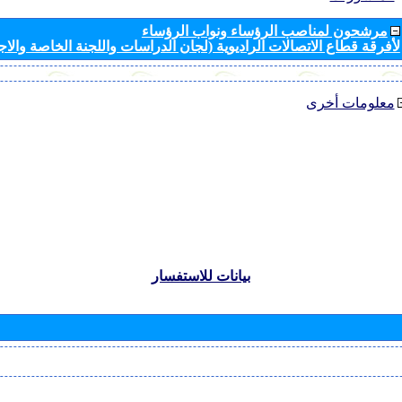
مرشحون لمناصب الرؤساء ونواب الرؤساء
لأفرقة قطاع الاتصالات الراديوية (لجان الدراسات واللجنة الخاصة والا
معلومات أخرى
بيانات للاستفسار