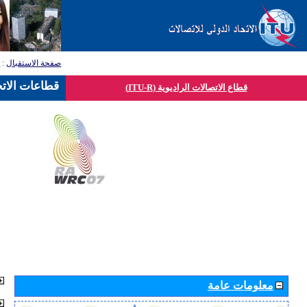
صفحة الاستقبال
:
ق
قطاعات الاتح
قطاع الاتصالات الراديوية (ITU-R)
معلومات عامة