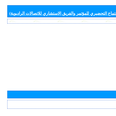
جتماع التحضيري للمؤتمر والفريق الاستشاري للاتصالات الراديوية)