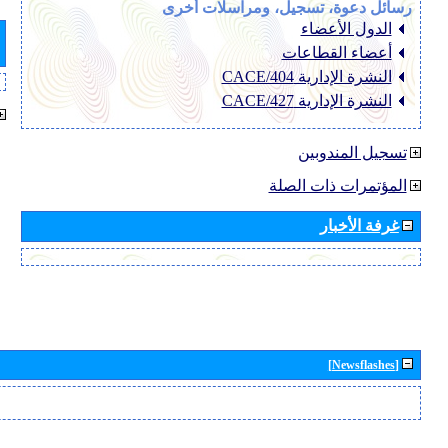
رسائل دعوة، تسجيل، ومراسلات أخرى
الدول الأعضاء
أعضاء القطاعات
النشرة الإدارية CACE/404
النشرة الإدارية CACE/427
تسجيل المندوبين
المؤتمرات ذات الصلة
غرفة الأخبار
[Newsflashes]