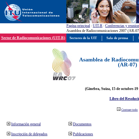
Pagína principal
:
UIT-R
:
Conferencias y reunio
Asamblea de Radiocomunicaciones 2007 (AR-07
Sector de Radiocomunicaciones (UIT-R)
Sectores de la UIT
Sala de prensa
Asamblea de Radiocomun
(AR-07)
(Ginebra, Suiza, 15 de octubre-19
Libro del Resoluci
Contraer todo
Información general
Documentos
Inscripción de delegados
Publicaciones