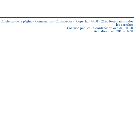
Comienzo de la página
-
Comentarios
-
Contáctenos
-
Copyright © UIT 2026
Reservados todos
los derechos
Contacto público :
Coordenador Web del UIT-R
Actualizado el : 2013-01-30