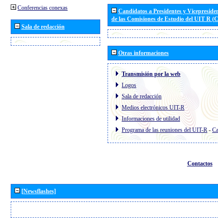
Conferencias conexas
Candidatos a Presidentes y Vicepreside
de las Comisiones de Estudio del UIT R 
Sala de redacción
Otras informaciones
Transmisión por la web
Logos
Sala de redacción
Medios electrónicos UIT-R
Informaciones de utilidad
Programa de las reuniones del UIT-R
-
Ca
Contactos
[Newsflashes]