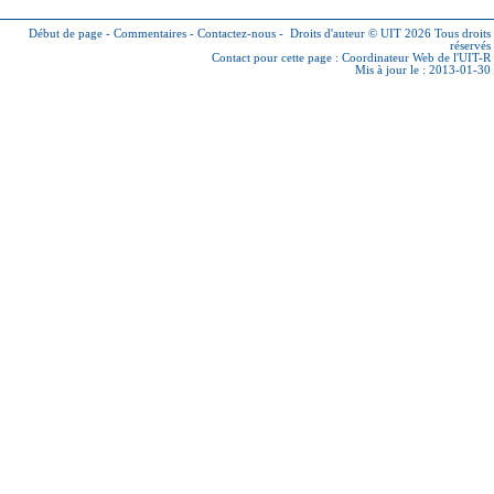
Début de page
-
Commentaires
-
Contactez-nous
-
Droits d'auteur © UIT 2026
Tous droits
réservés
Contact pour cette page :
Coordinateur Web de l'UIT-R
Mis à jour le : 2013-01-30