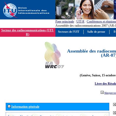
Page principale
:
UIT-R
:
Conférences et réunion
Assemblée des radiocommunications 2007 (AR-
Secteur des radiocommunications (UIT-
Secteurs de l'UIT
Salle de presse
E
R)
Assemblée des radiocom
(AR-07
(Genève, Suisse, 15 octobre
Livre des Résol
Masquer to
Information générale