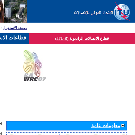
صفحة الاستقبال
:
ق
قطاعات الاتح
قطاع الاتصالات الراديوية (ITU-R)
معلومات عامة