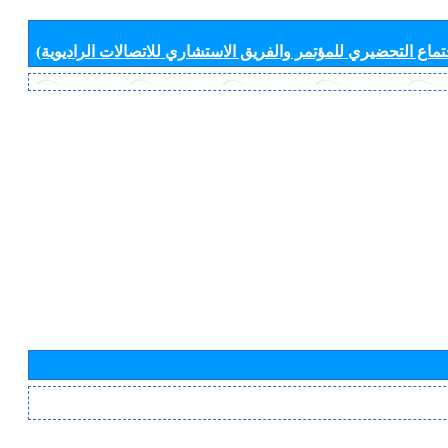
جتماع التحضيري للمؤتمر والفريق الاستشاري للاتصالات الراديوية)