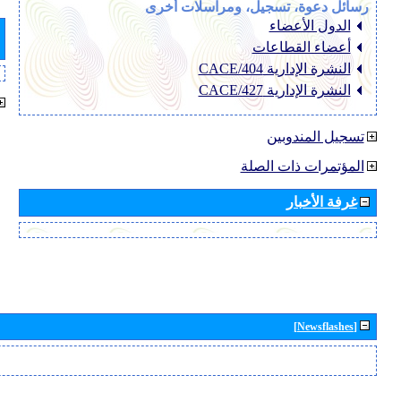
رسائل دعوة، تسجيل، ومراسلات أخرى
الدول الأعضاء
أعضاء القطاعات
النشرة الإدارية CACE/404
النشرة الإدارية CACE/427
تسجيل المندوبين
المؤتمرات ذات الصلة
غرفة الأخبار
[Newsflashes]