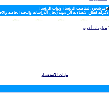
مرشحون لمناصب الرؤساء ونواب الرؤساء
لأفرقة قطاع الاتصالات الراديوية (لجان الدراسات واللجنة الخاصة والا
معلومات أخرى
بيانات للاستفسار