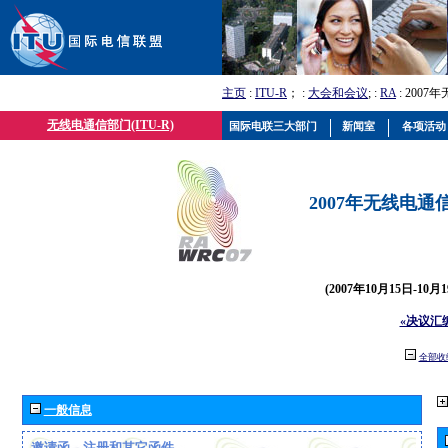
主页
:
ITU-R
； :
大会和会议
; :
RA
: 2007
无线电通信部门(ITU-R)
国际电联三大部门
新闻室
各项活动
2007年无线电通信
(2007年10月15日-10
«决议汇
全部收
一般信息
邀请函、注册和其它函件