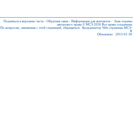
Подняться в верхнюю часть
-
Обратная связь
-
Информация для контактов
-
Знак охраны
авторского права © МСЭ 2026
Все права сохранены
По вопросам, связанным с этой страницей, обращаться :
Координатор Web-страницы МСЭ-
R
Обновлено : 2013-01-30