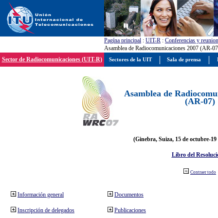
Pagína principal
:
UIT-R
:
Conferencias y reunio
Asamblea de Radiocomunicaciones 2007 (AR-07
Sector de Radiocomunicaciones (UIT-R)
Sectores de la UIT
Sala de prensa
Asamblea de Radiocomun
(AR-07)
(Ginebra, Suiza, 15 de octubre-19
Libro del Resoluci
Contraer todo
Información general
Documentos
Inscripción de delegados
Publicaciones