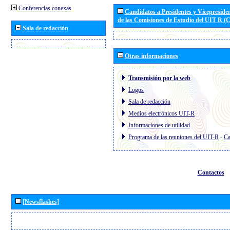
Conferencias conexas
Candidatos a Presidentes y Vicepreside
de las Comisiones de Estudio del UIT R 
Sala de redacción
Otras informaciones
Transmisión por la web
Logos
Sala de redacción
Medios electrónicos UIT-R
Informaciones de utilidad
Programa de las reuniones del UIT-R
-
Ca
Contactos
[Newsflashes]