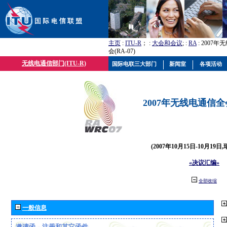
主页
:
ITU-R
； :
大会和会议
; :
RA
: 2007
会(RA-07)
无线电通信部门(ITU-R)
国际电联三大部门
新闻室
各项活动
2007年无线电通信全会(
(2007年10月15日-10月19日
«决议汇编»
全部收缩
一般信息
邀请函、注册和其它函件