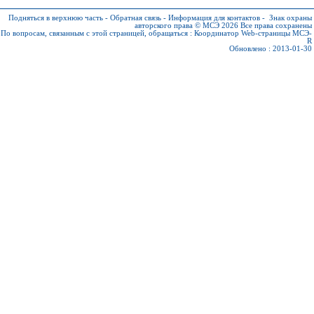
Подняться в верхнюю часть
-
Обратная связь
-
Информация для контактов
-
Знак охраны
авторского права © МСЭ 2026
Все права сохранены
По вопросам, связанным с этой страницей, обращаться :
Координатор Web-страницы МСЭ-
R
Обновлено : 2013-01-30