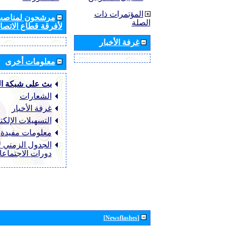
المؤتمرات ذات
مرشحون لمناصب 
الصلة
لأفرقة قطاع الاتصال
غرفة الأخبار
معلومات أخرى
بث على شبكة ا
الشعارات
غرفة الأخبار
التسهيلات الإلكت
معلومات مفيدة
الجدول الزمني ل
دورات الاجتماع
[Newsflashes]