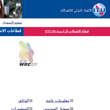
صفحة الاستقبال
:
ق
قطاعات الاتح
قطاع الاتصالات الراديوية (ITU-R)
معلومات عامة
الوثائق
تسجيل المندوبين
المنشورات