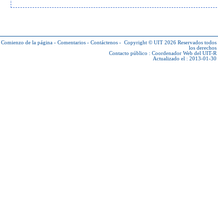
Comienzo de la página
-
Comentarios
-
Contáctenos
-
Copyright © UIT 2026
Reservados todos
los derechos
Contacto público :
Coordenador Web del UIT-R
Actualizado el : 2013-01-30