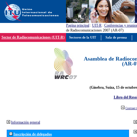
Pagína principal
:
UIT-R
:
Conferencias y reunio
de Radiocomunicaciones 2007 (AR-07)
Sector de Radiocomunicaciones (UIT-R)
Sectores de la UIT
Sala de prensa
Asamblea de Radiocom
(AR-0
(Ginebra, Suiza, 15 de octubre
Libro del Reso
Contraer 
Información general
Inscripción de delegados