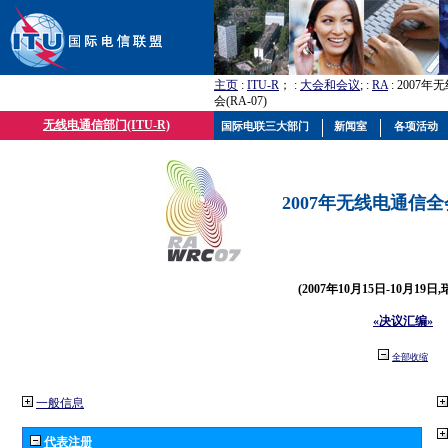
主页
:
ITU-R
； :
大会和会议
; :
RA
: 2007
会(RA-07)
无线电通信部门(ITU-R)
国际电联三大部门
新闻室
各项活动
2007年无线电通信全会(
(2007年10月15日-10月19日
«决议汇编»
全部收缩
一般信息
代表注册