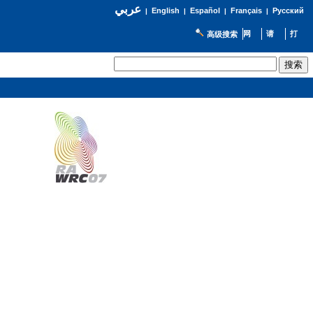
عربي
English
Español
Français
Русский
|
|
|
|
高级搜索