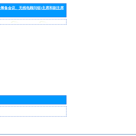
会筹备会议、无线电顾问组)主席和副主席