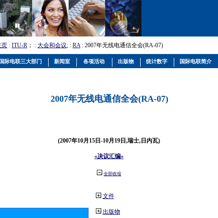
主页
:
ITU-R
； :
大会和会议
; :
RA
: 2007年无线电通信全会(RA-07)
国际电联三大部门
新闻室
各项活动
出版物
统计数字
国际电联简介
2007年无线电通信全会(RA-07)
(2007年10月15日-10月19日,瑞士,日内瓦)
«决议汇编»
全部收缩
文件
出版物