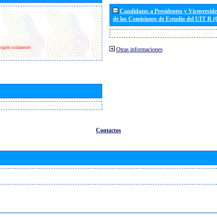
Candidatos a Presidentes y Vicepresid
de las Comisiones de Estudio del UIT R 
Inglés solamente
Otras informaciones
Contactos