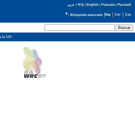
English
Français
Русский
عربي
|
中文
|
|
|
Búsqueda avanzada
e la UIT