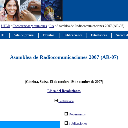
:
UIT-R
:
Conferencias y reuniones
:
RA
: Asamblea de Radiocomunicaciones 2007 (AR-07)
 UIT
Sala de prensa
Eventos
Publicaciones
Estadísticas
Acerca d
Asamblea de Radiocomunicaciones 2007 (AR-07)
(Ginebra, Suiza, 15 de octubre-19 de octubre de 2007)
Libro del Resoluciones
Contraer todo
Documentos
Publicaciones