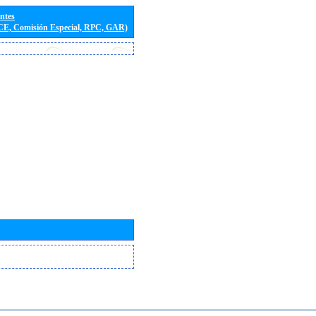
entes
(CE, Comisión Especial, RPC, GAR)