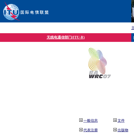
无线电通信部门(ITU-R)
一般信息
文件
代表注册
出版物