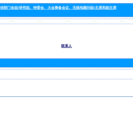
信部门各组(研究组、特委会、大会筹备会议、无线电顾问组)主席和副主席
联系人