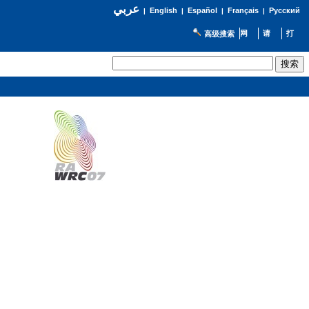
عربي
English
Español
Français
Русский
|
|
|
|
高级搜索