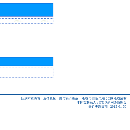
回到本页页首
-
反馈意见
-
请与我们联系
-
版权 © 国际电联 2026
版权所有
本网页联系人 :
ITU-R的网络协调员
最近更新日期 : 2013-01-30