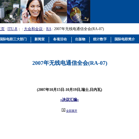
主页
:
ITU-R
； :
大会和会议
; :
RA
: 2007年无线电通信全会(RA-07)
国际电联三大部门
新闻室
各项活动
出版物
统计数字
国际电联简介
2007年无线电通信全会(RA-07)
(2007年10月15日-10月19日,瑞士,日内瓦)
«决议汇编»
全部展开