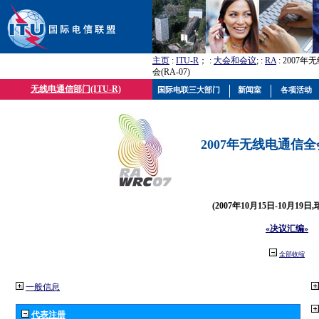
主页
:
ITU-R
； :
大会和会议
; :
RA
: 2007
会(RA-07)
无线电通信部门(ITU-R)
国际电联三大部门
新闻室
各项活动
2007年无线电通信全会(
(2007年10月15日-10月19日
«决议汇编»
全部收缩
一般信息
代表注册