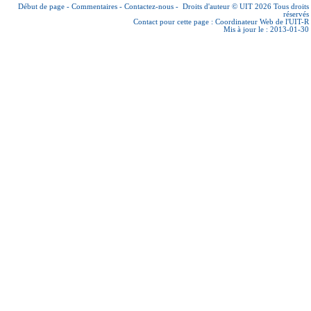
Début de page
-
Commentaires
-
Contactez-nous
-
Droits d'auteur © UIT 2026
Tous droits
réservés
Contact pour cette page :
Coordinateur Web de l'UIT-R
Mis à jour le : 2013-01-30