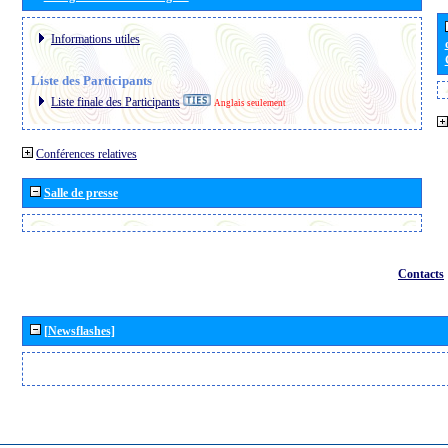
Informations utiles
Liste des Participants
Liste finale des Participants
Anglais seulement
Conférences relatives
Salle de presse
Contacts
[Newsflashes]