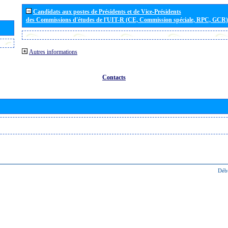
Candidats aux postes de Présidents et de Vice-Présidents
des Commissions d'études de l'UIT-R (CE, Commission spéciale, RPC, GCR)
Autres informations
Contacts
Déb