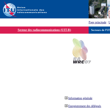
Page principale
:
Secteur des radiocommunications (UIT-R)
Secteurs de l'U
Information générale
Enregistrement des délégués