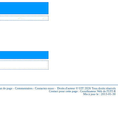
ut de page
-
Commentaires
-
Contactez-nous
-
Droits d'auteur © UIT 2026
Tous droits réservés
Contact pour cette page :
Coordinateur Web de l'UIT-R
Mis à jour le : 2013-01-30