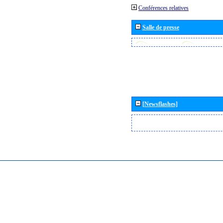
Conférences relatives
Salle de presse
[Newsflashes]