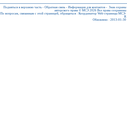
Подняться в верхнюю часть
-
Обратная связь
-
Информация для контактов
-
Знак охраны
авторского права © МСЭ 2026
Все права сохранены
По вопросам, связанным с этой страницей, обращаться :
Координатор Web-страницы МСЭ-
R
Обновлено : 2013-01-30