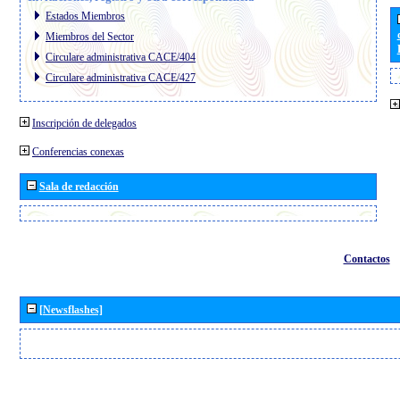
Estados Miembros
Miembros del Sector
Circulare administrativa CACE/404
Circulare administrativa CACE/427
Inscripción de delegados
Conferencias conexas
Sala de redacción
Contactos
[Newsflashes]