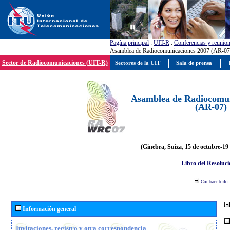
Pagína principal
:
UIT-R
:
Conferencias y reunio
Asamblea de Radiocomunicaciones 2007 (AR-07
Sector de Radiocomunicaciones (UIT-R)
Sectores de la UIT
Sala de prensa
Asamblea de Radiocomun
(AR-07)
(Ginebra, Suiza, 15 de octubre-19
Libro del Resoluci
Contraer todo
Información general
Invitaciones, registro y otra correspondencia