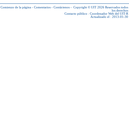
Comienzo de la página
-
Comentarios
-
Contáctenos
-
Copyright © UIT 2026
Reservados todos
los derechos
Contacto público :
Coordenador Web del UIT-R
Actualizado el : 2013-01-30