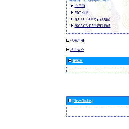
成员国
部门成员
第CACE/404号行政通函
第CACE/427号行政通函
代表注册
相关大会
新闻室
[Newsflashes]