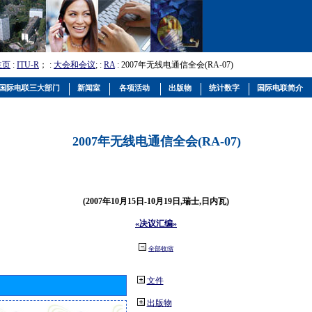
主页
:
ITU-R
； :
大会和会议
; :
RA
: 2007年无线电通信全会(RA-07)
国际电联三大部门
新闻室
各项活动
出版物
统计数字
国际电联简介
2007年无线电通信全会(RA-07)
(2007年10月15日-10月19日,瑞士,日内瓦)
«决议汇编»
全部收缩
文件
出版物