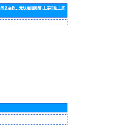
会筹备会议、无线电顾问组)主席和副主席