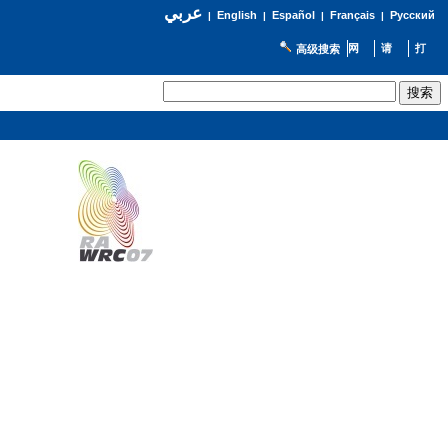
عربي
English
Español
Français
Русский
|
|
|
|
高级搜索