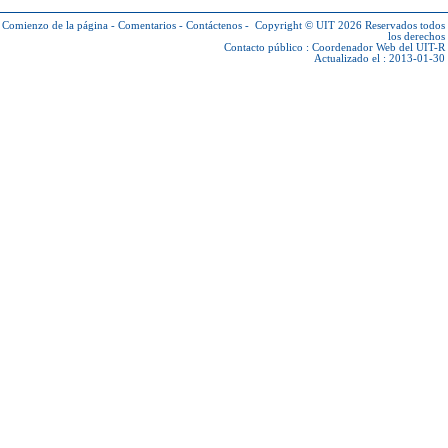
Comienzo de la página
-
Comentarios
-
Contáctenos
-
Copyright © UIT 2026
Reservados todos
los derechos
Contacto público :
Coordenador Web del UIT-R
Actualizado el : 2013-01-30