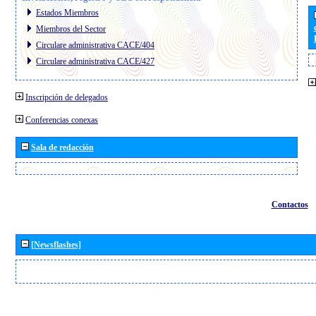
Estados Miembros
Miembros del Sector
Circulare administrativa CACE/404
Circulare administrativa CACE/427
Inscripción de delegados
Conferencias conexas
Sala de redacción
Contactos
[Newsflashes]