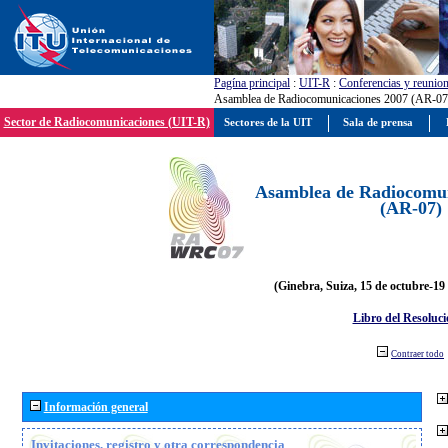
Pagína principal
:
UIT-R
:
Conferencias y reunio
Asamblea de Radiocomunicaciones 2007 (AR-07
Sector de Radiocomunicaciones (UIT-R)
Sectores de la UIT
Sala de prensa
Asamblea de Radiocomun
(AR-07)
(Ginebra, Suiza, 15 de octubre-19
Libro del Resoluci
Contraer todo
Información general
Invitaciones, registro y otra correspondencia