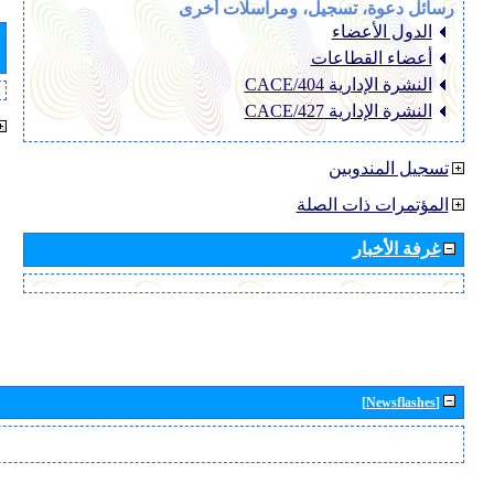
رسائل دعوة، تسجيل، ومراسلات أخرى
الدول الأعضاء
أعضاء القطاعات
النشرة الإدارية CACE/404
النشرة الإدارية CACE/427
تسجيل المندوبين
المؤتمرات ذات الصلة
غرفة الأخبار
[Newsflashes]