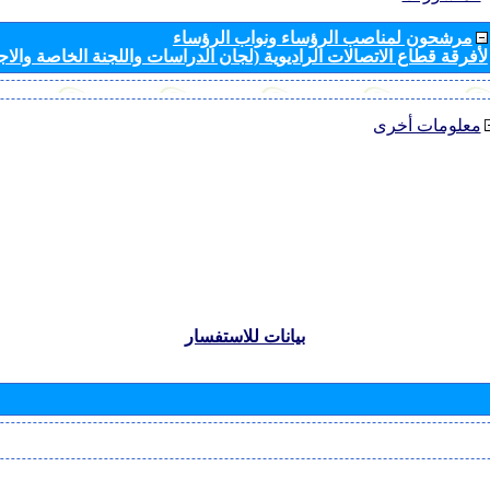
مرشحون لمناصب الرؤساء ونواب الرؤساء
لأفرقة قطاع الاتصالات الراديوية (لجان الدراسات واللجنة الخاصة والا
معلومات أخرى
بيانات للاستفسار