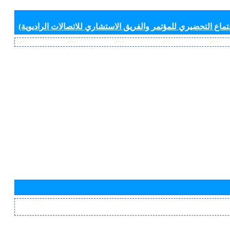
جتماع التحضيري للمؤتمر والفريق الاستشاري للاتصالات الراديوية)