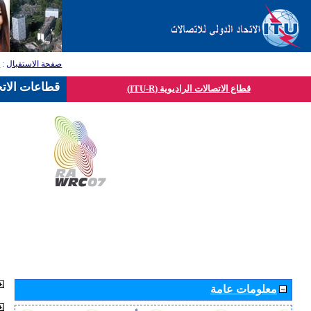
صفحة الاستقبال
:
ق
قطاعات الاتح
قطاع الاتصالات الراديوية (ITU-R)
معلومات عامة