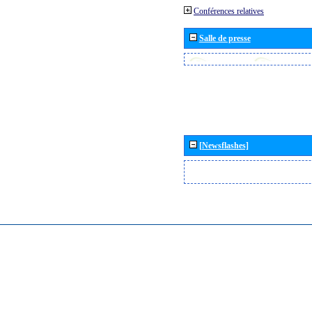
Conférences relatives
Salle de presse
[Newsflashes]