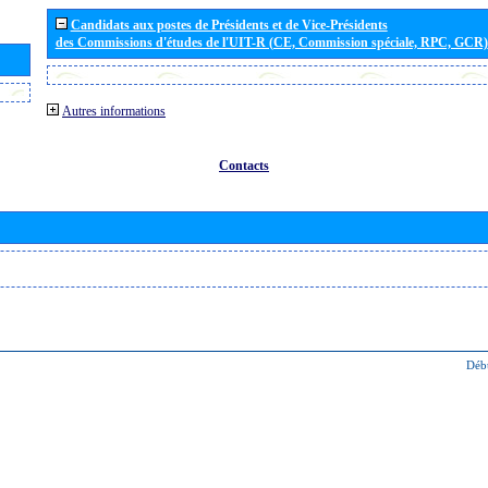
Candidats aux postes de Présidents et de Vice-Présidents
des Commissions d'études de l'UIT-R (CE, Commission spéciale, RPC, GCR)
Autres informations
Contacts
Déb