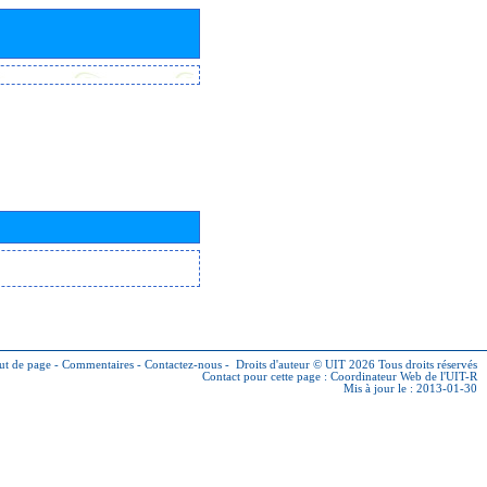
ut de page
-
Commentaires
-
Contactez-nous
-
Droits d'auteur © UIT 2026
Tous droits réservés
Contact pour cette page :
Coordinateur Web de l'UIT-R
Mis à jour le : 2013-01-30