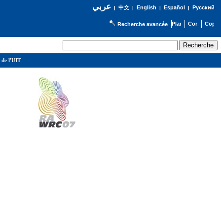
عربي
English
Español
Русский
|
中文
|
|
|
Recherche avancée
 de l'UIT