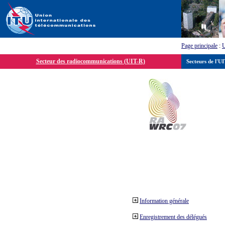
Page principale
:
Secteur des radiocommunications (UIT-R)
Secteurs de l'U
Information générale
Enregistrement des délégués