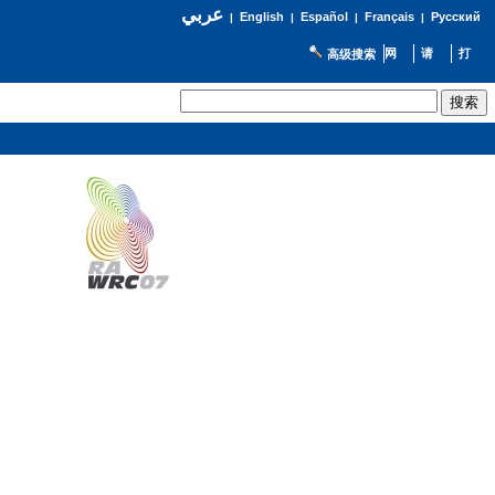
عربي
English
Español
Français
Русский
|
|
|
|
高级搜索