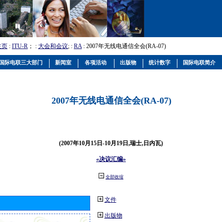
主页
:
ITU-R
； :
大会和会议
; :
RA
: 2007年无线电通信全会(RA-07)
国际电联三大部门
新闻室
各项活动
出版物
统计数字
国际电联简介
2007年无线电通信全会(RA-07)
(2007年10月15日-10月19日,瑞士,日内瓦)
«决议汇编»
全部收缩
文件
出版物