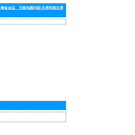
会筹备会议、无线电顾问组)主席和副主席