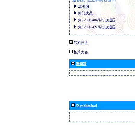
成员国
部门成员
第CACE/404号行政通函
第CACE/427号行政通函
代表注册
相关大会
新闻室
[Newsflashes]