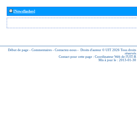
[Newsflashes]
Début de page
-
Commentaires
-
Contactez-nous
-
Droits d'auteur © UIT 2026
Tous droits
réservés
Contact pour cette page :
Coordinateur Web de l'UIT-R
Mis à jour le : 2013-01-30