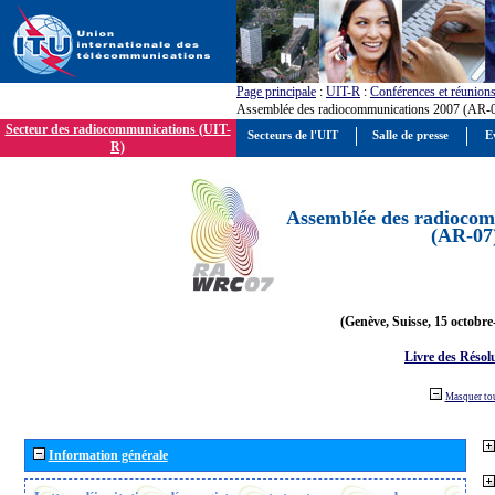
Page principale
:
UIT-R
:
Conférences et réunion
Assemblée des radiocommunications 2007 (AR-
Secteur des radiocommunications (UIT-
Secteurs de l'UIT
Salle de presse
E
R)
Assemblée des radiocom
(AR-07
(Genève, Suisse, 15 octobre
Livre des Résol
Masquer to
Information générale