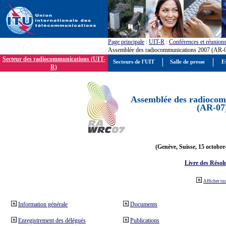
Page principale
:
UIT-R
:
Conférences et réunion
Assemblée des radiocommunications 2007 (AR-
Secteur des radiocommunications (UIT-
Secteurs de l'UIT
Salle de presse
E
R)
Assemblée des radiocom
(AR-07
(Genève, Suisse, 15 octobre
Livre des Résol
Afficher to
Information générale
Documents
Enregistrement des délégués
Publications