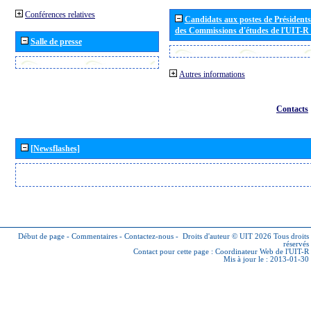
Conférences relatives
Candidats aux postes de Présidents 
des Commissions d'études de l'UIT-R
Salle de presse
Autres informations
Contacts
[Newsflashes]
Début de page
-
Commentaires
-
Contactez-nous
-
Droits d'auteur © UIT 2026
Tous droits
réservés
Contact pour cette page :
Coordinateur Web de l'UIT-R
Mis à jour le : 2013-01-30