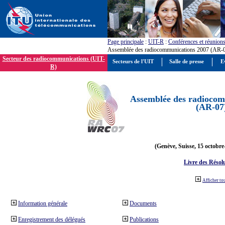
Page principale
:
UIT-R
:
Conférences et réunion
Assemblée des radiocommunications 2007 (AR-
Secteur des radiocommunications (UIT-
Secteurs de l'UIT
Salle de presse
E
R)
Assemblée des radiocom
(AR-07
(Genève, Suisse, 15 octobre
Livre des Résol
Afficher to
Information générale
Documents
Enregistrement des délégués
Publications