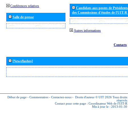
Conférences relatives
Candidats aux postes de Présidents 
des Commissions d'études de l'UIT-R
Salle de presse
Autres informations
Contacts
[Newsflashes]
Début de page
-
Commentaires
-
Contactez-nous
-
Droits d'auteur © UIT 2026
Tous droits
réservés
Contact pour cette page :
Coordinateur Web de l'UIT-R
Mis à jour le : 2013-01-30