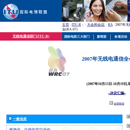
主页
:
ITU-R
； :
大会和会议
; :
RA
: 2007
会(RA-07)
无线电通信部门(ITU-R)
国际电联三大部门
新闻室
各项活动
2007年无线电通信全会(
(2007年10月15日-10月19日
«决议汇编»
全部收缩
一般信息
邀请函、注册和其它函件