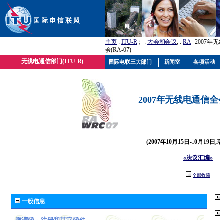
主页
:
ITU-R
； :
大会和会议
; :
RA
: 2007
会(RA-07)
无线电通信部门(ITU-R)
国际电联三大部门
新闻室
各项活动
2007年无线电通信全会(
(2007年10月15日-10月19日
«决议汇编»
全部收缩
一般信息
邀请函、注册和其它函件