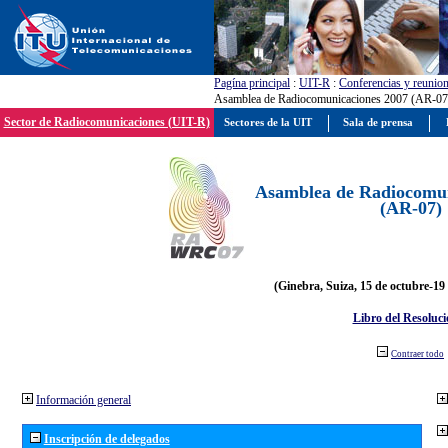
Pagína principal
:
UIT-R
:
Conferencias y reunio
Asamblea de Radiocomunicaciones 2007 (AR-07
Sector de Radiocomunicaciones (UIT-R)
Sectores de la UIT
Sala de prensa
Asamblea de Radiocomun
(AR-07)
(Ginebra, Suiza, 15 de octubre-19
Libro del Resoluci
Contraer todo
Información general
Inscripción de delegados