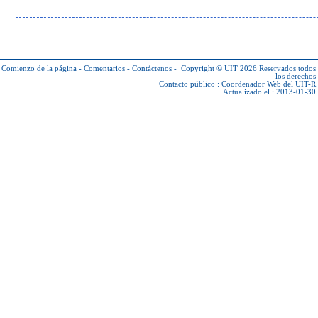
Comienzo de la página
-
Comentarios
-
Contáctenos
-
Copyright © UIT 2026
Reservados todos
los derechos
Contacto público :
Coordenador Web del UIT-R
Actualizado el : 2013-01-30