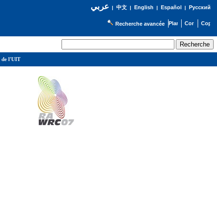
عربي
English
Español
Русский
|
中文
|
|
|
Recherche avancée
 de l'UIT