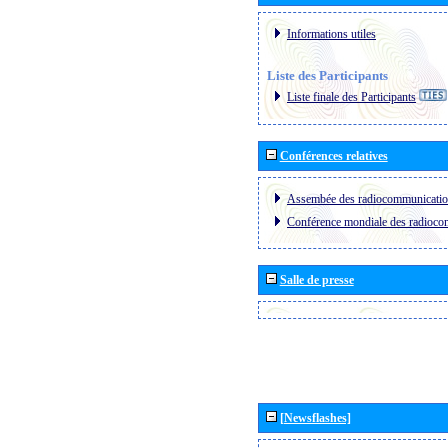
Informations utiles
Liste des Participants
Liste finale des Participants
Conférences relatives
Assembée des radiocommunicati
Conférence mondiale des radioc
Salle de presse
[Newsflashes]