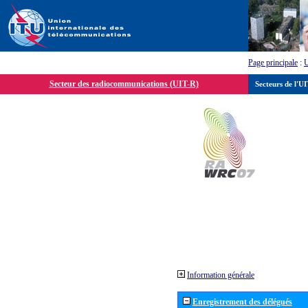
Page principale
:
Secteur des radiocommunications (UIT-R)
Secteurs de l'U
Information générale
Enregistrement des délégués