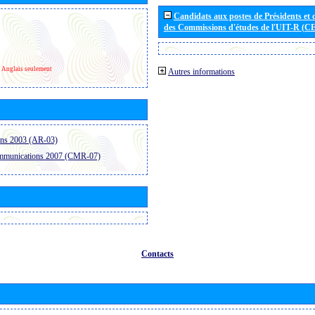
Candidats aux postes de Présidents et 
des Commissions d'études de l'UIT-R (C
Anglais seulement
Autres informations
ons 2003 (AR-03)
ommunications 2007 (CMR-07)
Contacts