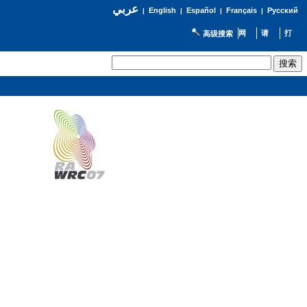
عربي
English
Español
Français
Русский
|
|
|
|
高级搜索