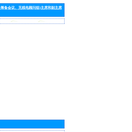
会筹备会议、无线电顾问组)主席和副主席