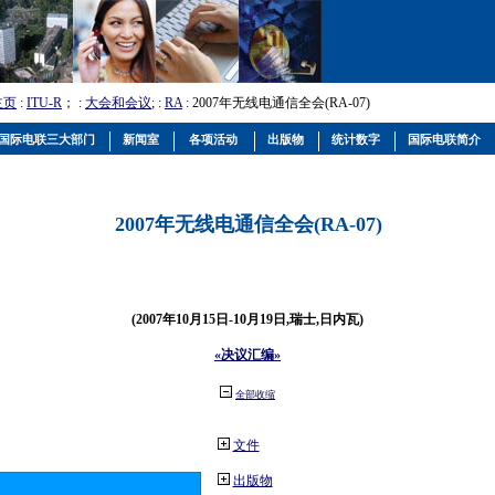
主页
:
ITU-R
； :
大会和会议
; :
RA
: 2007年无线电通信全会(RA-07)
国际电联三大部门
新闻室
各项活动
出版物
统计数字
国际电联简介
2007年无线电通信全会(RA-07)
(2007年10月15日-10月19日,瑞士,日内瓦)
«决议汇编»
全部收缩
文件
出版物