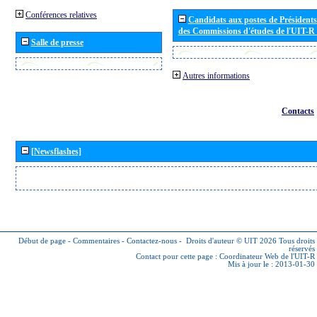
Conférences relatives
Candidats aux postes de Présidents 
des Commissions d'études de l'UIT-R
Salle de presse
Autres informations
Contacts
[Newsflashes]
Début de page
-
Commentaires
-
Contactez-nous
-
Droits d'auteur © UIT 2026
Tous droits
réservés
Contact pour cette page :
Coordinateur Web de l'UIT-R
Mis à jour le : 2013-01-30