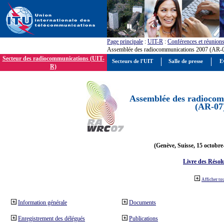
Page principale
:
UIT-R
:
Conférences et réunion
Assemblée des radiocommunications 2007 (AR-
Secteur des radiocommunications (UIT-
Secteurs de l'UIT
Salle de presse
E
R)
Assemblée des radiocom
(AR-07
(Genève, Suisse, 15 octobre
Livre des Résol
Afficher to
Information générale
Documents
Enregistrement des délégués
Publications