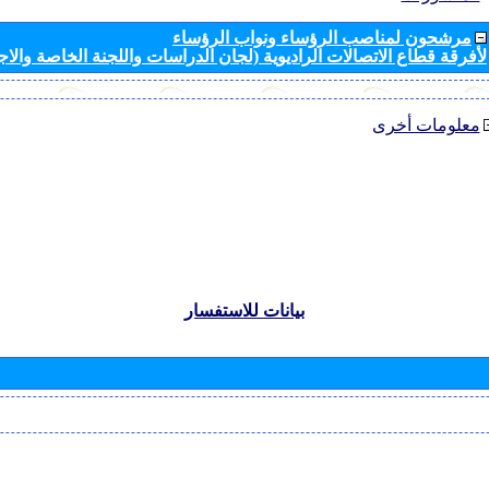
مرشحون لمناصب الرؤساء ونواب الرؤساء
لأفرقة قطاع الاتصالات الراديوية (لجان الدراسات واللجنة الخاصة والا
معلومات أخرى
بيانات للاستفسار