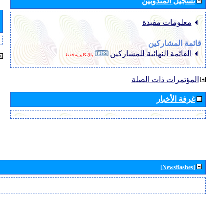
تسجيل المندوبين
معلومات مفيدة
قائمة المشاركين
القائمة النهائية للمشاركين
بالإنكليزية فقط
المؤتمرات ذات الصلة
غرفة الأخبار
[Newsflashes]