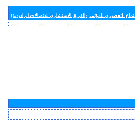
جتماع التحضيري للمؤتمر والفريق الاستشاري للاتصالات الراديوية)