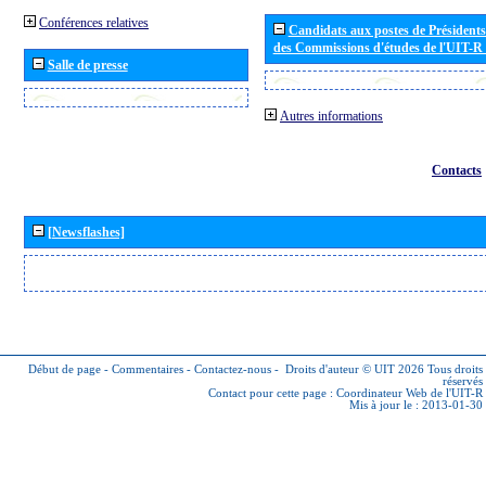
Conférences relatives
Candidats aux postes de Présidents 
des Commissions d'études de l'UIT-R
Salle de presse
Autres informations
Contacts
[Newsflashes]
Début de page
-
Commentaires
-
Contactez-nous
-
Droits d'auteur © UIT 2026
Tous droits
réservés
Contact pour cette page :
Coordinateur Web de l'UIT-R
Mis à jour le : 2013-01-30