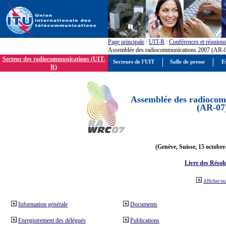
Page principale
:
UIT-R
:
Conférences et réunion
Assemblée des radiocommunications 2007 (AR-
Secteur des radiocommunications (UIT-
Secteurs de l'UIT
Salle de presse
E
R)
Assemblée des radiocom
(AR-07
(Genève, Suisse, 15 octobre
Livre des Résol
Afficher to
Information générale
Documents
Enregistrement des délégués
Publications