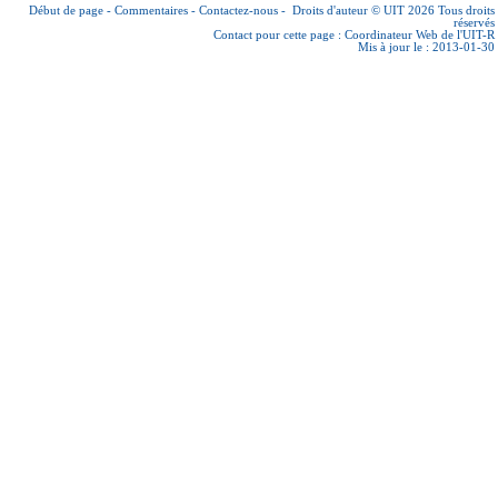
Début de page
-
Commentaires
-
Contactez-nous
-
Droits d'auteur © UIT 2026
Tous droits
réservés
Contact pour cette page :
Coordinateur Web de l'UIT-R
Mis à jour le : 2013-01-30