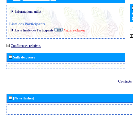
Informations utiles
Liste des Participants
Liste finale des Participants
Anglais seulement
Conférences relatives
Salle de presse
Contacts
[Newsflashes]