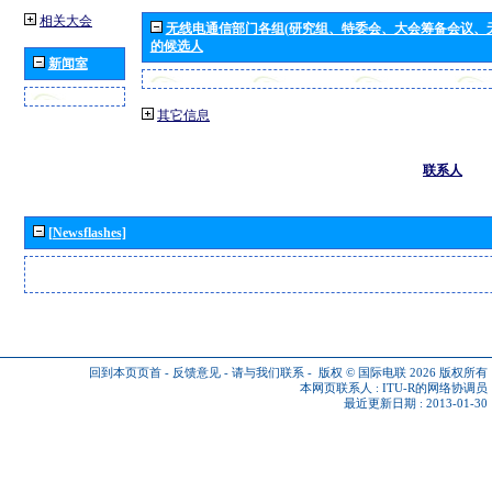
相关大会
无线电通信部门各组(研究组、特委会、大会筹备会议、
的候选人
新闻室
其它信息
联系人
[Newsflashes]
回到本页页首
-
反馈意见
-
请与我们联系
-
版权 © 国际电联 2026
版权所有
本网页联系人 :
ITU-R的网络协调员
最近更新日期 : 2013-01-30