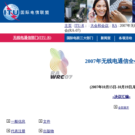
主页
:
ITU-R
； :
大会和会议
; :
RA
: 2007
会(RA-07)
无线电通信部门(ITU-R)
国际电联三大部门
新闻室
各项活动
2007年无线电通信全会(
(2007年10月15日-10月19日
«决议汇编»
全部展开
一般信息
文件
代表注册
出版物