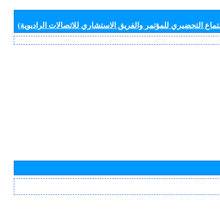
جتماع التحضيري للمؤتمر والفريق الاستشاري للاتصالات الراديوية)