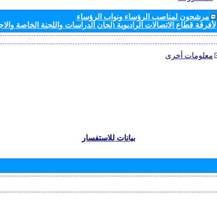
مرشحون لمناصب الرؤساء ونواب الرؤساء
لأفرقة قطاع الاتصالات الراديوية (لجان الدراسات واللجنة الخاصة والا
معلومات أخرى
بيانات للاستفسار