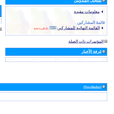
تسجيل المندوبين
معلومات مفيدة
قائمة المشاركين
القائمة النهائية للمشاركين
بالإنكليزية فقط
المؤتمرات ذات الصلة
غرفة الأخبار
[Newsflashes]