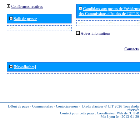
Conférences relatives
Candidats aux postes de Présidents 
des Commissions d'études de l'UIT-R
Salle de presse
Autres informations
Contacts
[Newsflashes]
Début de page
-
Commentaires
-
Contactez-nous
-
Droits d'auteur © UIT 2026
Tous droits
réservés
Contact pour cette page :
Coordinateur Web de l'UIT-R
Mis à jour le : 2013-01-30