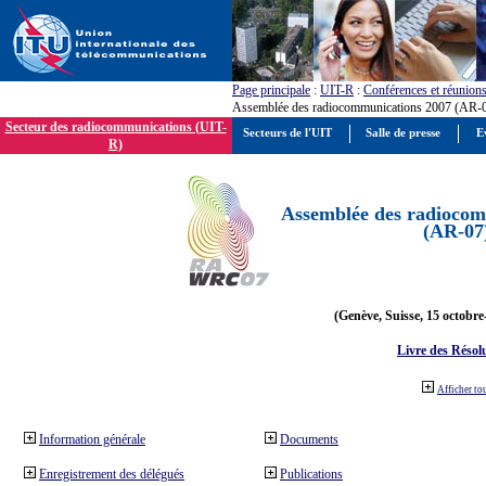
Page principale
:
UIT-R
:
Conférences et réunion
Assemblée des radiocommunications 2007 (AR-
Secteur des radiocommunications (UIT-
Secteurs de l'UIT
Salle de presse
E
R)
Assemblée des radiocom
(AR-07
(Genève, Suisse, 15 octobre
Livre des Résol
Afficher to
Information générale
Documents
Enregistrement des délégués
Publications