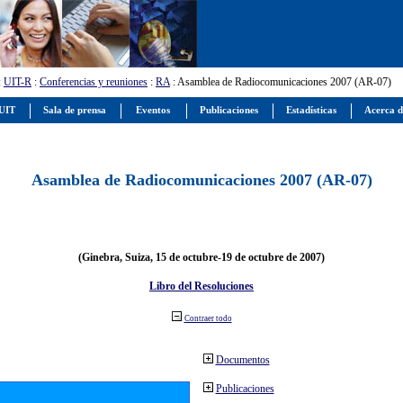
:
UIT-R
:
Conferencias y reuniones
:
RA
: Asamblea de Radiocomunicaciones 2007 (AR-07)
 UIT
Sala de prensa
Eventos
Publicaciones
Estadísticas
Acerca d
Asamblea de Radiocomunicaciones 2007 (AR-07)
(Ginebra, Suiza, 15 de octubre-19 de octubre de 2007)
Libro del Resoluciones
Contraer todo
Documentos
Publicaciones