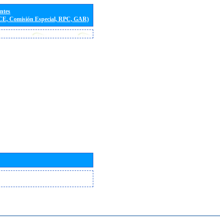
entes
(CE, Comisión Especial, RPC, GAR)