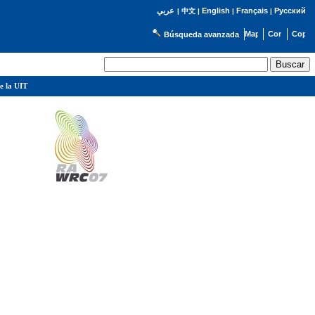
English
Français
Русский
عربي
|
中文
|
|
|
Búsqueda avanzada
e la UIT