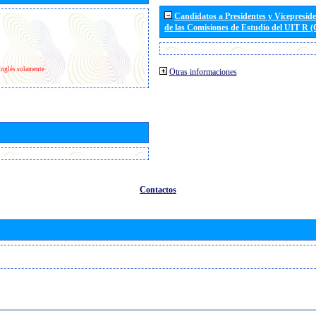
Candidatos a Presidentes y Vicepresid
de las Comisiones de Estudio del UIT R 
Inglés solamente
Otras informaciones
Contactos